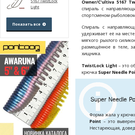
5167 TwistLock
Owner/C'ultiva 5167 Tw
Light
спираль с направляющ
спортсменом-рыболово
Показать все
Спираль с направляю
удерживает её на месте
мягкого рыхлого силико
размещённое в теле, з
хищника.
TwistLock Light
– это о
крючка
Super Needle Po
Super Needle Po
Форма жала у крючк
Point
– это выверен
Нестареющая, довед