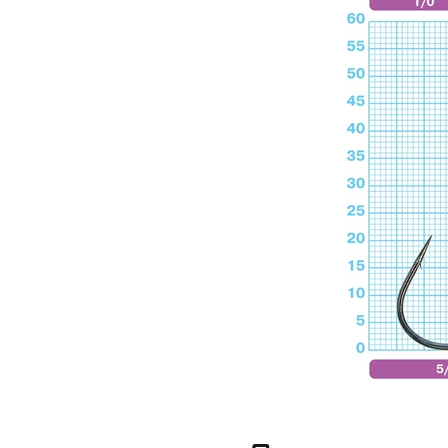
Крючо
предн
Колеч
Крючо
Крючо
самих
Крючо
необх
раз
Крючк
крупн