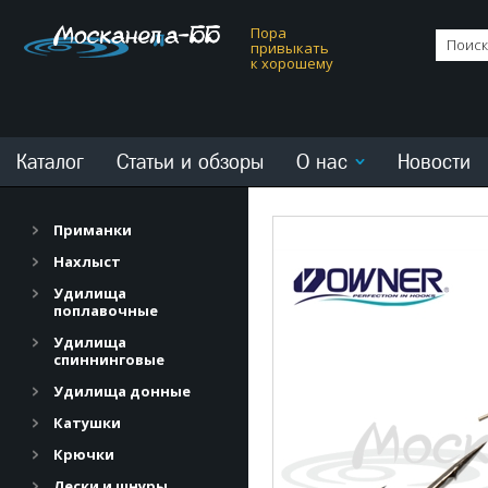
Пора
привыкать
к хорошему
Каталог
Статьи и обзоры
О нас
Новости
Приманки
Нахлыст
Удилища
поплавочные
Удилища
спиннинговые
Удилища донные
Катушки
Крючки
Лески и шнуры