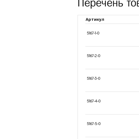
Перечень то
Taff 
мате
Twist
Артикул
мягко
сполз
5167-1-0
5167-2-0
Компания OWN
подобрать опт
типам естест
5167-3-0
покрытия:
5167-4-0
5167-5-0