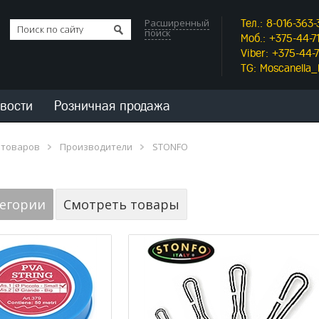
Расширенный
Тел.: 8-016-363-
поиск
Моб.: +375-44-71
Viber: +375-44-7
TG: Moscanella
вости
Розничная продажа
 товаров
Производители
STONFO
тегории
Смотреть товары