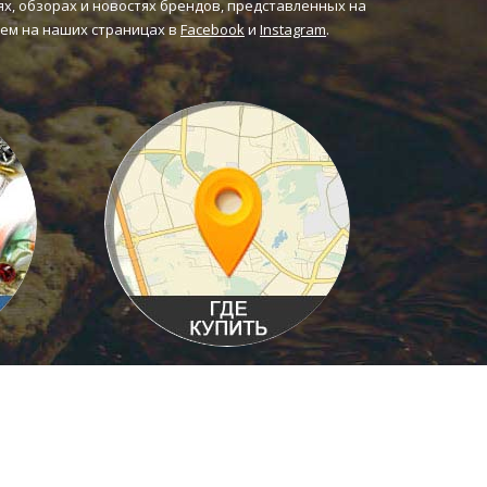
ях, обзорах и новостях брендов, представленных на
ем на наших страницах в
Facebook
и
Instagram
.
Где купить в розницу?