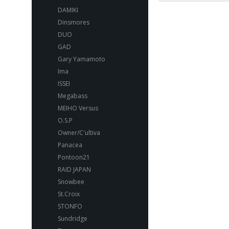
DAMIKI
Dinsmores
DUO
GAD
Gary Yamamoto
Ima
ISSEI
Megabass
MEIHO Versus
O.S.P
Owner/C'ultiva
Panacea
Pontoon21
RAID JAPAN
Snowbee
St.Croix
STONFO
Sundridge