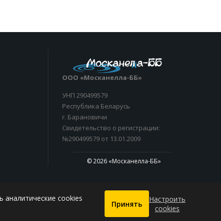
ООО «Москанелла-ББ»
УНП 290499579
Республика Беларусь
г. Барановичи
Свидетельство о регистрации:
№290499579 от 13.01.2009
© 2026 «Москанелла-ББ»
ь аналитические cookies
Настроить
Принять
cookies