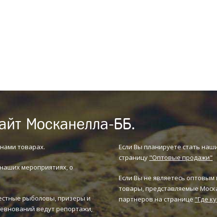
айт Москанелла-ББ.
нами товарах.
Если Вы планируете стать наш
страницу
"Оптовые продажи"
.
 наших мероприятиях, о
Если Вы не являетесь оптовым 
товары, представляемые Моска
вестные рыболовы, призеры и
партнеров на странице
"Где к
ревнований ведут репортажи,