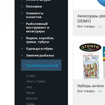
Поплавки
Элементы
Аксессуары для
оснастки
STONFO
Рыболовный
Все товары
5
инструмент и
аксессуары
Ящики, коробки,
сумки, тубусы
Одежда и обувь
Зимняя рыбалка
Производители
A-elita
Anre's / Palms
Наборы антенн
Axis
Все товары
4
Banax
Briscola
Daiwa