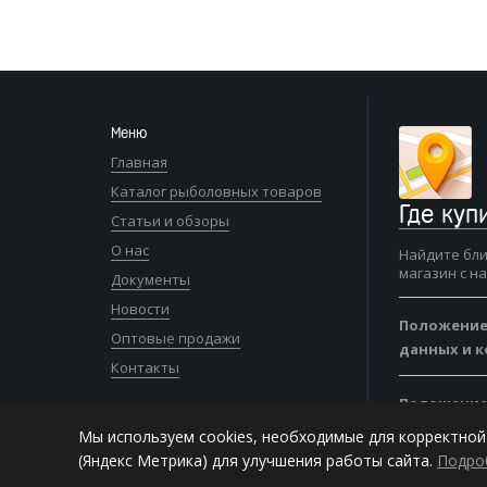
Меню
Главная
Каталог рыболовных товаров
Где куп
Статьи и обзоры
О нас
Найдите бл
магазин с н
Документы
Новости
Положение
Оптовые продажи
данных и 
Контакты
Положение
Мы используем cookies, необходимые для корректной
(Яндекс Метрика) для улучшения работы сайта.
Подро