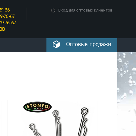
39-36
Вход для оптовых клиентов
9-76-67
19-76-67
_BB
Оптовые продажи