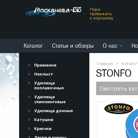
Пора
привыкать
к хорошему
Каталог
Статьи и обзоры
О нас
Но
Главная
Каталог
Приманки
STONFO
Нахлыст
Удилища
Смотреть ка
поплавочные
Удилища
спиннинговые
Удилища донные
Катушки
Крючки
Лески и шнуры