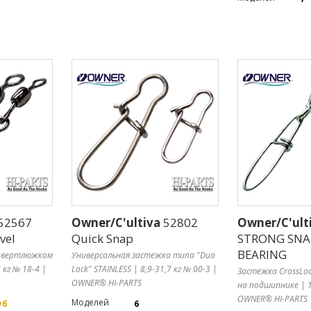
52567
Owner/C'ultiva
52802
Owner/C'ult
vel
Quick Snap
STRONG SNA
BEARING
с вертлюжком
Универсальная застежка типа "Duo
 кг № 18-4 |
Lock" STAINLESS | 8,9-31,7 кг № 00-3 |
Застежка CrossLo
OWNER® HI-PARTS
на подшипнике | 1
OWNER® HI-PARTS
Моделей
уб
6