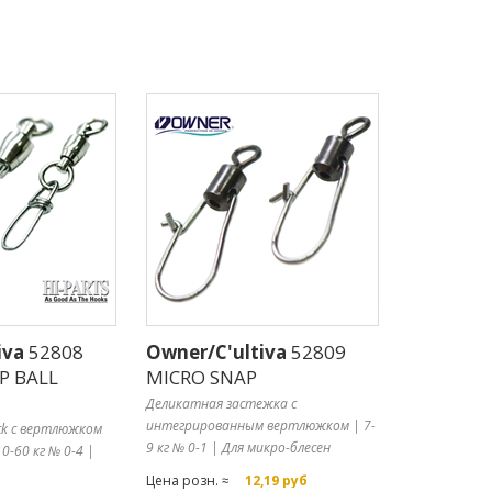
iva
52808
Owner/C'ultiva
52809
P BALL
MICRO SNAP
Деликатная застежка с
интегрированным вертлюжком | 7-
ck с вертлюжком
9 кг № 0-1 | Для микро-блесен
0-60 кг № 0-4 |
Цена розн. ≈
12,19 руб