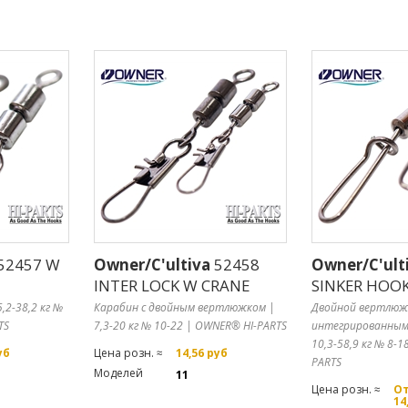
52457 W
Owner/C'ultiva
52458
Owner/C'ult
INTER LOCK W CRANE
SINKER HOO
,2-38,2 кг №
Карабин с двойным вертлюжком |
Двойной вертлюж
TS
7,3-20 кг № 10-22 | OWNER® HI-PARTS
интегрированным
10,3-58,9 кг № 8-
уб
Цена розн. ≈
14,56 руб
PARTS
Моделей
11
Цена розн. ≈
От
14