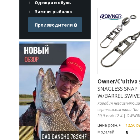
Одежда и обувь
Зимняя рыбалка
Производители
Owner/C'ultiva
SNAGLESS SNAP
W/BARREL SWIVE
Карабин незацепляющи
вертлюжком типа "бочо
39,9 кг № 12-4 | OWNE
Цена розн. ≈
12,56 р
Моделей
5