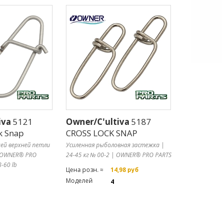
iva
5121
Owner/C'ultiva
5187
k Snap
CROSS LOCK SNAP
ией верхней петли
Усиленная рыболовная застежка |
и OWNER® PRO
24-45 кг № 00-2 | OWNER® PRO PARTS
-60 lb
Цена розн. ≈
14,98 руб
Моделей
4