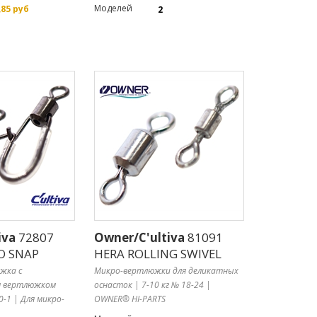
Моделей
,85 руб
2
iva
72807
Owner/C'ultiva
81091
O SNAP
HERA ROLLING SWIVEL
жка с
Микро-вертлюжки для деликатных
м вертлюжком
оснасток | 7-10 кг № 18-24 |
 0-1 | Для микро-
OWNER® HI-PARTS