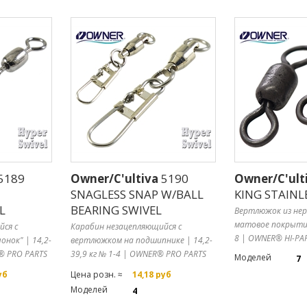
5189
Owner/C'ultiva
5190
Owner/C'ult
SNAGLESS SNAP W/BALL
KING STAINL
L
BEARING SWIVEL
Вертлюжок из не
матовое покрытие
йся с
Карабин незацепляющийся с
8 | OWNER® HI-PA
нок" | 14,2-
вертлюжком на подшипнике | 14,2-
R® PRO PARTS
39,9 кг № 1-4 | OWNER® PRO PARTS
Моделей
7
уб
Цена розн. ≈
14,18 руб
Моделей
4