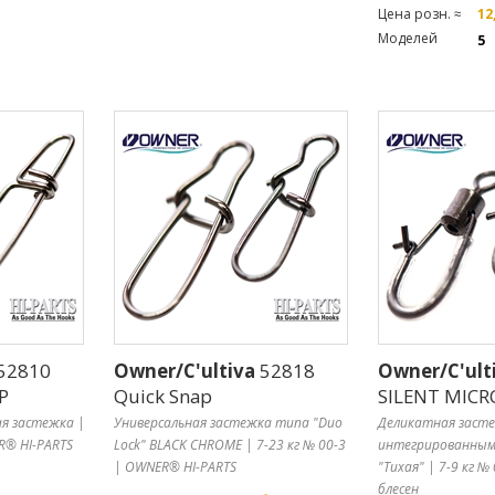
Цена розн. ≈
12
Моделей
5
52810
Owner/C'ultiva
52818
Owner/C'ult
P
Quick Snap
SILENT MICR
я застежка |
Универсальная застежка типа "Duo
Деликатная засте
R® HI-PARTS
Lock" BLACK CHROME | 7-23 кг № 00-3
интегрированны
| OWNER® HI-PARTS
"Тихая" | 7-9 кг №
блесен