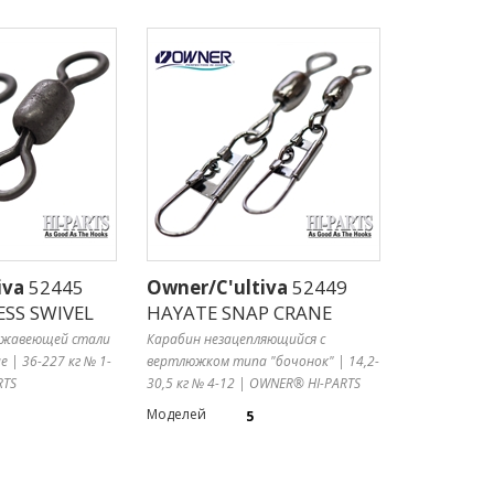
iva
52445
Owner/C'ultiva
52449
ESS SWIVEL
HAYATE SNAP CRANE
ржавеющей стали
Карабин незацепляющийся с
 | 36-227 кг № 1-
вертлюжком типа "бочонок" | 14,2-
RTS
30,5 кг № 4-12 | OWNER® HI-PARTS
Моделей
5