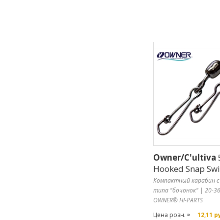
Owner/C'ultiva
Hooked Snap Swi
Компактный карабин 
типа "бочонок" | 20-36
OWNER® HI-PARTS
Цена розн. ≈
12,11 р