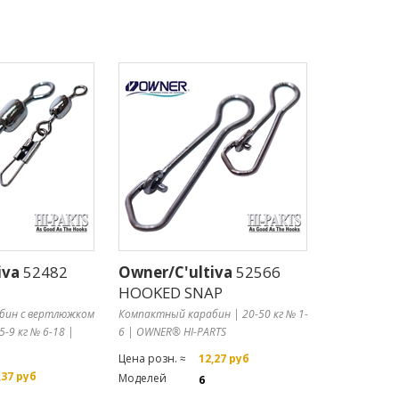
iva
52482
Owner/C'ultiva
52566
HOOKED SNAP
абин с вертлюжком
Компактный карабин | 20-50 кг № 1-
5-9 кг № 6-18 |
6 | OWNER® HI-PARTS
Цена розн. ≈
12,27 руб
,37 руб
Моделей
6