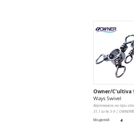
Owner/C'ultiva
Ways Swivel
Вертлюжок на три сто
31,1 кг № 3-9 | OWNER®
Моделей
4