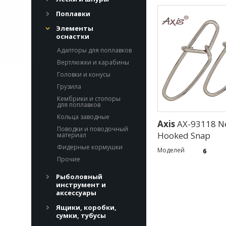
Поплавки
Элементы
оснастки
Адапторы для поплавков
Вертлюжки и карабины
Головки и конусы
Грузила
Кембрики и стопоры
для поплавков
Кольца заводные
Axis
AX-93118 N
Поводки и поводочный
Hooked Snap
материал
Фидерные кормушки
Моделей
6
Прочие
Рыболовный
инструмент и
аксессуары
Ящики, коробки,
сумки, тубусы