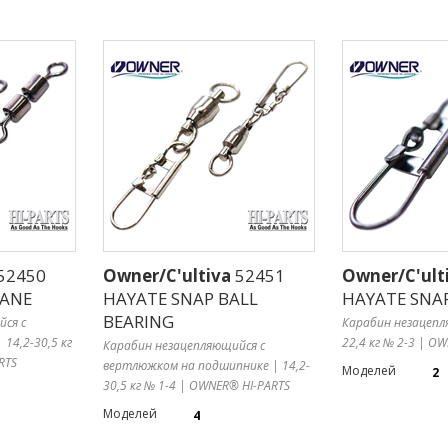
52450
Owner/C'ultiva
52451
Owner/C'ult
RANE
HAYATE SNAP BALL
HAYATE SNA
BEARING
йся с
Карабин незацепл
14,2-30,5 кг
22,4 кг № 2-3 | O
Карабин незацепляющийся с
RTS
вертлюжком на подшипнике | 14,2-
Моделей
2
30,5 кг № 1-4 | OWNER® HI-PARTS
Моделей
4