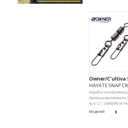
Owner/C'ultiva
HAYATE SNAP C
Карабин незацепляющи
двойным вертлюжком | 
№ 4-12 | OWNER® HI-PA
Моделей
5