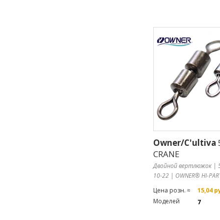
Owner/C'ultiva
CRANE
Двойной вертлюжок | 5
10-22 | OWNER® HI-PAR
Цена розн. ≈
15,04 р
Моделей
7