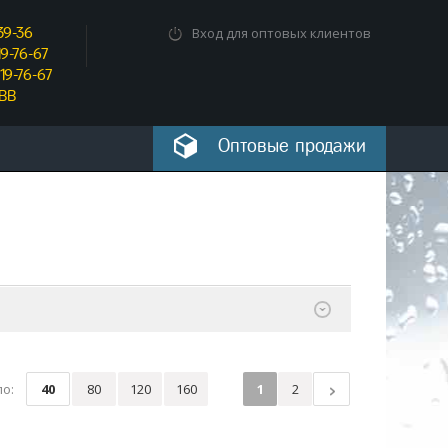
39-36
Вход для оптовых клиентов
9-76-67
19-76-67
_BB
Оптовые продажи
о:
40
80
120
160
1
2