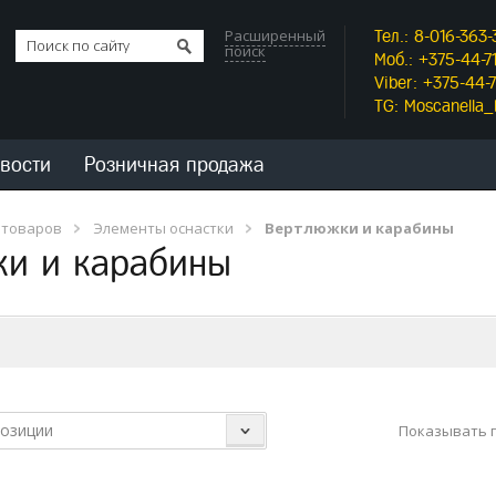
Расширенный
Тел.: 8-016-363-
поиск
Моб.: +375-44-71
Viber: +375-44-7
TG: Moscanella
вости
Розничная продажа
 товаров
Элементы оснастки
Вертлюжки и карабины
ки и карабины
позиции
Показывать п