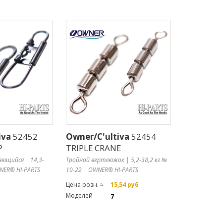
iva
52452
Owner/C'ultiva
52454
P
TRIPLE CRANE
яющийся | 14,3-
Тройной вертлюжок | 5,2-38,2 кг №
WNER® HI-PARTS
10-22 | OWNER® HI-PARTS
Цена розн. ≈
15,54 руб
Моделей
7