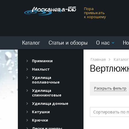
Пора
привыкать
к хорошему
Каталог
Статьи и обзоры
О нас
Но
Главная
Каталог
Приманки
Вертлюж
Нахлыст
Удилища
поплавочные
Раскрыть фильтр
Удилища
спиннинговые
Удилища донные
Катушки
Сортировать по 
Крючки
Лески и шнуры