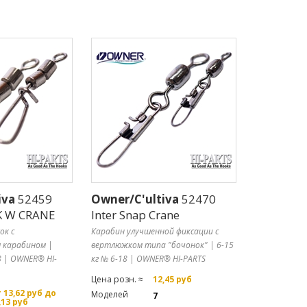
iva
52459
Owner/C'ultiva
52470
K W CRANE
Inter Snap Crane
ок с
Карабин улучшенной фиксации с
 карабином |
вертлюжком типа "бочонок" | 6-15
18 | OWNER® HI-
кг № 6-18 | OWNER® HI-PARTS
Цена розн. ≈
12,45 руб
 13,62 руб до
Моделей
7
,13 руб