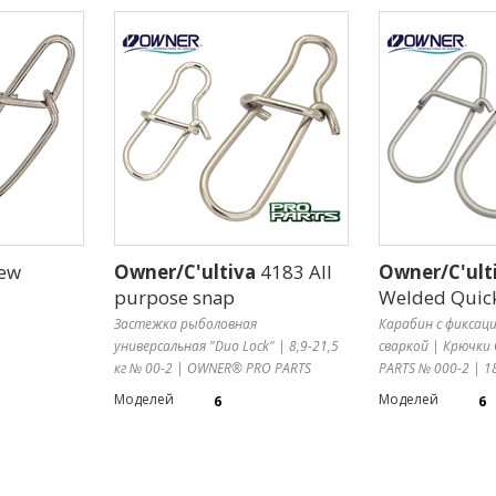
ew
Owner/C'ultiva
4183 All
Owner/C'ult
purpose snap
Welded Quic
Застежка рыболовная
Карабин с фиксац
универсальная "Duo Lock" | 8,9-21,5
сваркой | Крючк
кг № 00-2 | OWNER® PRO PARTS
PARTS № 000-2 | 18
Моделей
Моделей
6
6