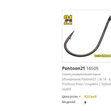
Pontoon21
16505
Самая универсальная серия
одинарников Pontoon21 | № 16 - 6
ProThrust Point / CoupWire | Teflon
coated
Цена розн. ≈
8,53 руб
Моделей
9