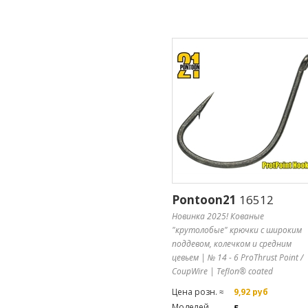
Pontoon21
16512
Новинка 2025! Кованые
"крутолобые" крючки с широким
поддевом, колечком и средним
цевьем | № 14 - 6 ProThrust Point /
CoupWire | Teflon® coated
Цена розн. ≈
9,92 руб
Моделей