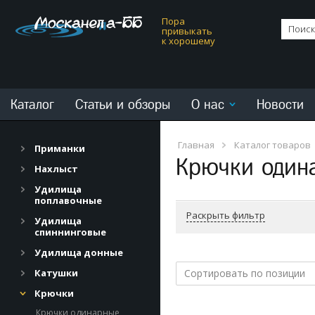
Пора
привыкать
к хорошему
Каталог
Статьи и обзоры
О нас
Новости
Главная
Каталог товаров
Приманки
Крючки один
Нахлыст
Удилища
поплавочные
Раскрыть фильтр
Удилища
спиннинговые
Удилища донные
Катушки
Сортировать по позиции
Крючки
Крючки одинарные