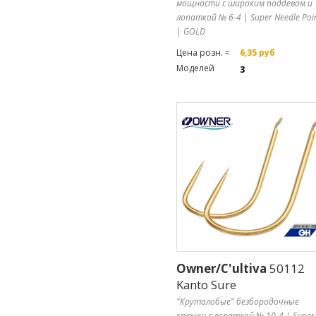
мощности с широким поддевом и
лопаткой № 6-4 | Super Needle Poi
| GOLD
Цена розн. ≈
6,35 руб
Моделей
3
Owner/C'ultiva
50112
Kanto Sure
"Крутолобые" безбородочные
крючки с лопаткой № 10-4 | Super