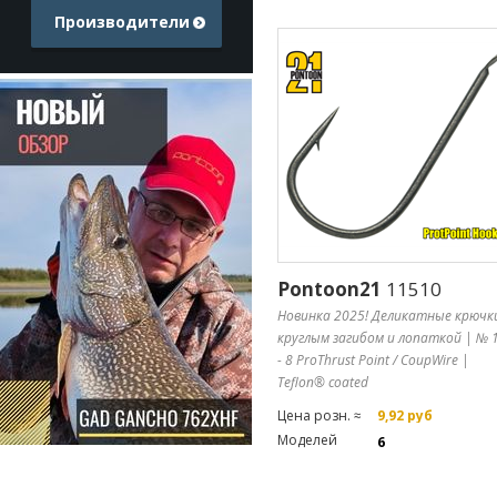
Производители
Pontoon21
11510
Новинка 2025! Деликатные крючки
круглым загибом и лопаткой | № 
- 8 ProThrust Point / CoupWire |
Teflon® coated
Цена розн. ≈
9,92 руб
Моделей
6