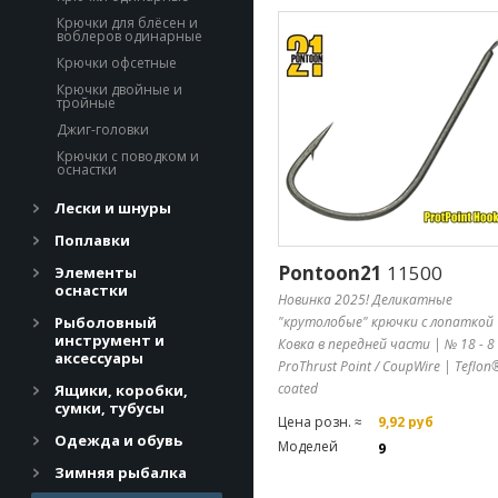
Крючки для блёсен и
воблеров одинарные
Крючки офсетные
Крючки двойные и
тройные
Джиг-головки
Крючки с поводком и
оснастки
Лески и шнуры
Поплавки
Pontoon21
11500
Элементы
оснастки
Новинка 2025! Деликатные
Рыболовный
"крутолобые" крючки с лопаткой 
инструмент и
Ковка в передней части | № 18 - 8
аксессуары
ProThrust Point / CoupWire | Teflon
coated
Ящики, коробки,
сумки, тубусы
Цена розн. ≈
9,92 руб
Одежда и обувь
Моделей
9
Зимняя рыбалка