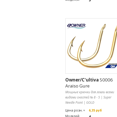
5
Owner/C'ultiva
50006
Araiso Gure
Мощные крючки для ловли всеми
видами снастей № 8 - 5 | Super
Needle Point | GOLD
Цена розн. ≈
6,35 руб
Моделей
4