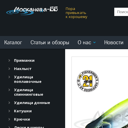
Пора
привыкать
к хорошему
Каталог
Статьи и обзоры
О нас
Новости
Приманки
Нахлыст
Удилища
поплавочные
Удилища
спиннинговые
Удилища донные
Катушки
Крючки
Лески и шнуры