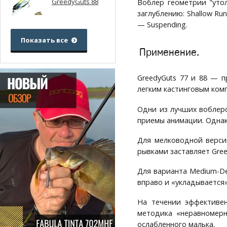
GreedyGuts 88
Воблер геометрии "уто
заглублению: Shallow Ru
— Suspending.
Показать все
Применение.
GreedyGuts 77 и 88 — 
легким кастинговым ком
Одни из лучших воблеро
приемы анимации. Однак
Для мелководной верси
рывками заставляет Gree
Для варианта Medium-De
вправо и «укладывается»
На течении эффективе
методика «неравномерн
ослабленного малька.