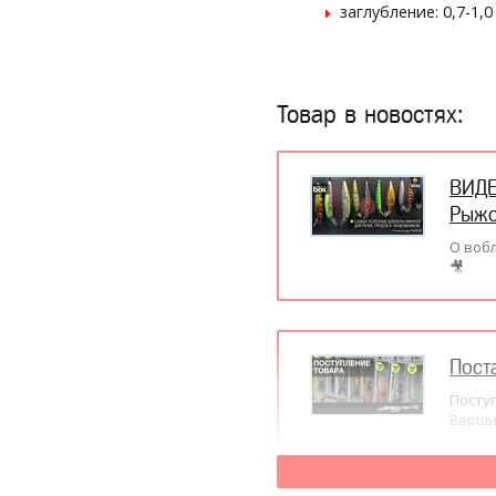
заглубление: 0,7-1,0
Товар в новостях:
ВИДЕ
Рыж
О воб
🎥
Пост
Поступ
Вершин