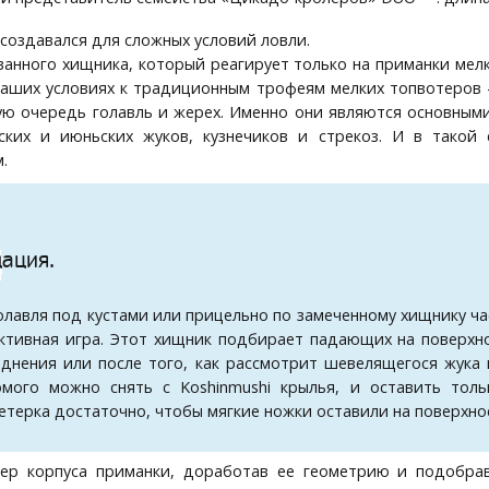
создавался для сложных условий ловли.
ванного хищника, который реагирует только на приманки мел
 наших условиях к традиционным трофеям мелких топвотеро
ую очередь голавль и жерех. Именно они являются основны
йских и июньских жуков, кузнечиков и стрекоз. И в такой
.
ация.
олавля под кустами или прицельно по замеченному хищнику ч
ктивная игра. Этот хищник подбирает падающих на поверхно
днения или после того, как рассмотрит шевелящегося жука 
омого можно снять с Koshinmushi крылья, и оставить то
етерка достаточно, чтобы мягкие ножки оставили на поверхно
ер корпуса приманки, доработав ее геометрию и подобра