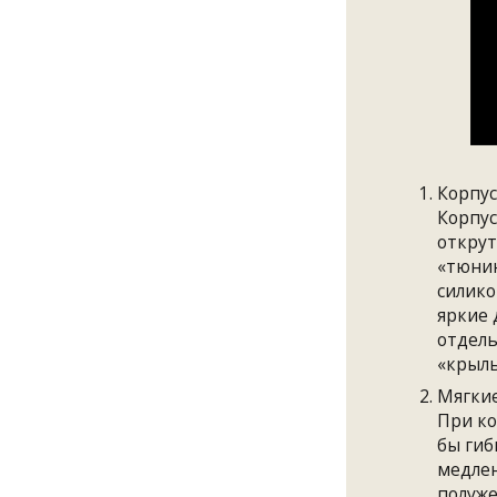
Корпус
Корпус
открут
«тюнин
силико
яркие 
отдель
«крыль
Мягки
При ко
бы гиб
медлен
полуже