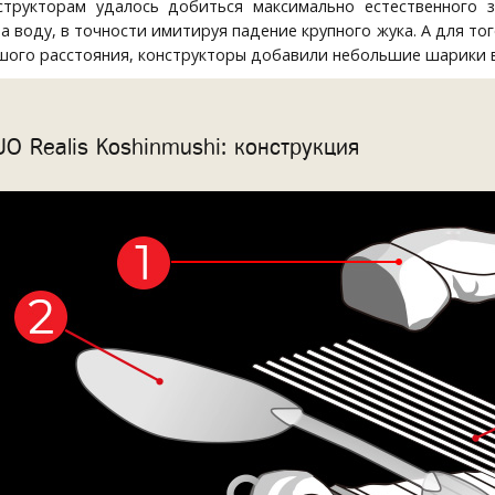
структорам удалось добиться максимально естественного з
а воду, в точности имитируя падение крупного жука. А для т
шого расстояния, конструкторы добавили небольшие шарики в
O Realis Koshinmushi: конструкция