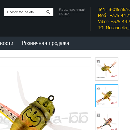
Расширенный
Тел.: 8-016-363-
поиск
Моб.: +375-44-71
Viber: +375-44-7
TG: Moscanella
вости
Розничная продажа