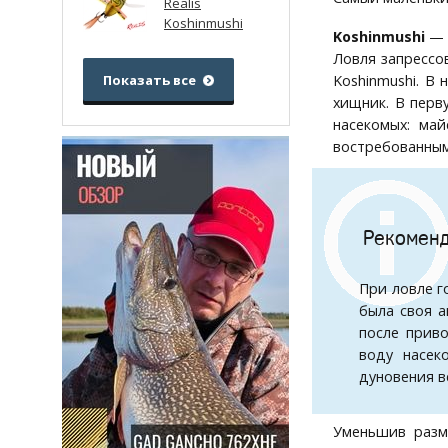
Realis
Koshinmushi
Koshinmushi
— 
Ловля запрессо
Показать все
Koshinmushi. В
хищник. В перв
насекомых: ма
востребованным
Рекоменд
При ловле г
была своя а
после приво
воду насек
дуновения в
Уменьшив разм