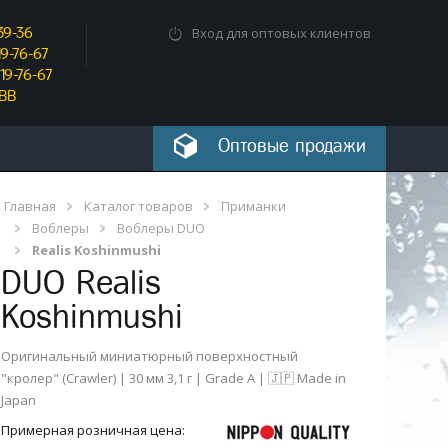
39-36
Вход для оптовых клиентов
9-76-67
19-76-67
_BB
Оптовые продажи
Главная
Каталог товаров
Приманки
Воблеры
Воблеры DUO
Realis Koshinmushi
DUO
Realis
Koshinmushi
Оригинальный миниатюрный поверхностный
"кролер" (Crawler) | 30 мм 3,1 г | Grade A | 🇯🇵 Made in
Japan
Примерная розничная цена: