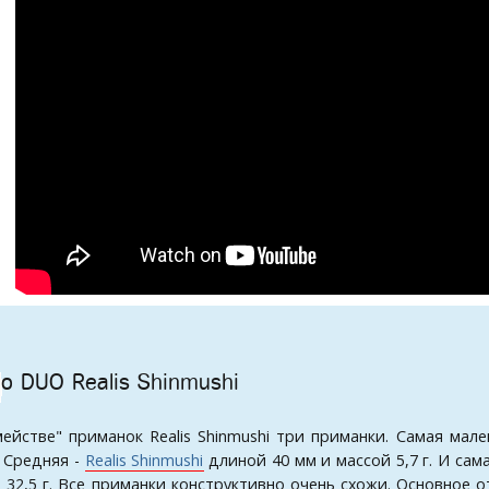
о DUO Realis Shinmushi
мействе" приманок Realis Shinmushi три приманки. Самая мал
. Средняя -
Realis Shinmushi
длиной 40 мм и массой 5,7 г. И сам
 32,5 г. Все приманки конструктивно очень схожи. Основное о