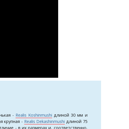
енькая -
Realis Koshinmushi
длиной 30 мм и
ая крупная -
Realis Dekashinmushi
длиной 75
тличие - в их размерах и, соответственно,