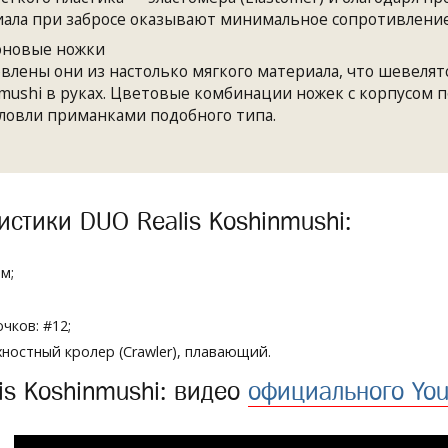
ала при забросе оказывают минимальное сопротивление
оновые ножки
влены они из настолько мягкого материала, что шевелятс
mushi в руках. Цветовые комбинации ножек с корпусом 
ловли приманками подобного типа.
истики DUO Realis Koshinmushi:
м;
;
чков: #12;
хностный кролер (Crawler), плавающий.
is Koshinmushi: видео
официального You