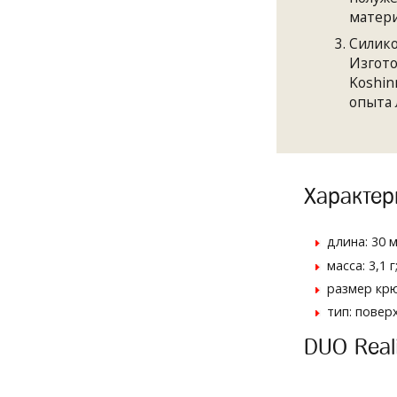
матери
Силик
Изгото
Koshin
опыта 
Характер
длина: 30 м
масса: 3,1 г
размер крю
тип: повер
DUO Real