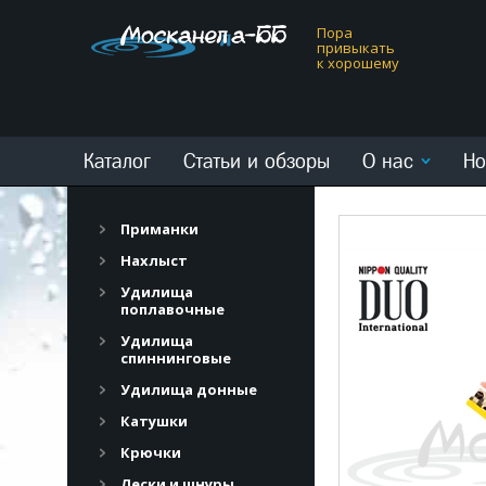
Пора
привыкать
к хорошему
Каталог
Статьи и обзоры
О нас
Но
Приманки
Нахлыст
Удилища
поплавочные
Удилища
спиннинговые
Удилища донные
Катушки
Крючки
Лески и шнуры