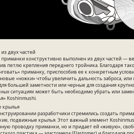
 из двух частей
 приманки конструктивно выполнен из двух частей — ве
ив петлю крепления переднего тройника. Благодаря так
говать» приманку, приспособив ее к конкретным услови
новые «ножки» чтобы увеличить дальность заброса, или
для большей заметности или черные для создания крупног
ных ситуациях может быть необходимо убрать или за
я» Koshinmushi.
е крылья
нструировании разработчики стремились создать приманк
кие, подвижные крылья. Этот важный элемент Koshinmus
ную проводку приманки, но и придает ей «живую», своб
сткого пластика — эластомера (Elastomer) и благодаря 