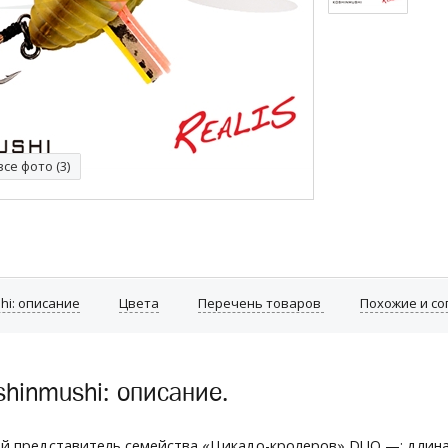
се фото (3)
hi: описание
Цвета
Перечень товаров
Похожие и с
shinmushi: описание.
й представитель семейства «Цикадо-кролеров» DUO —: длина 3