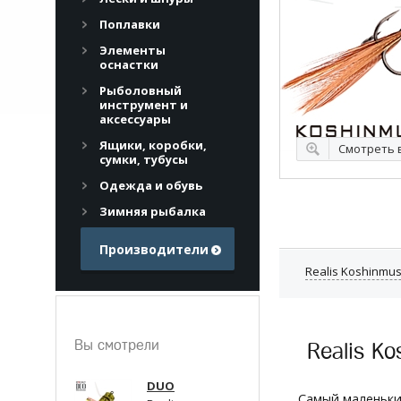
Поплавки
Элементы
оснастки
Рыболовный
инструмент и
аксессуары
Ящики, коробки,
Смотреть в
сумки, тубусы
Одежда и обувь
Зимняя рыбалка
Производители
Realis Koshinmus
Вы смотрели
Realis Ko
DUO
Самый маленьки