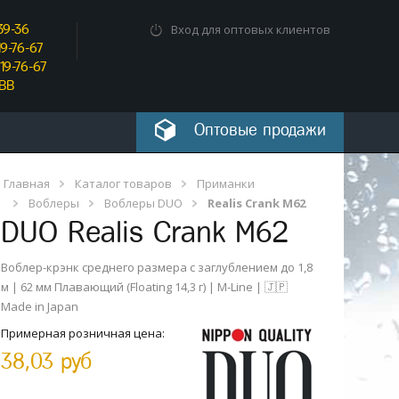
39-36
Вход для оптовых клиентов
9-76-67
19-76-67
_BB
Оптовые продажи
Главная
Каталог товаров
Приманки
Воблеры
Воблеры DUO
Realis Crank M62
DUO
Realis Crank M62
Воблер-крэнк среднего размера с заглублением до 1,8
м | 62 мм Плавающий (Floating 14,3 г) | M-Line | 🇯🇵
Made in Japan
Примерная розничная цена:
38,03 руб