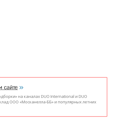
м сайте
орки» на каналах DUO International и DUO
склад ООО «Москанелла-ББ» и популярных летних