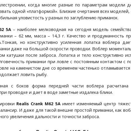
илестроении, когда многие разные по параметрам модели 
звать одной «платформой». Близкие очертания всех моделей, с
абильная уловистость у разных по заглублению приманок.
62 5A
– наиболее мелководная на сегодня модель семейства M
манки – 62 мм, масса – 14,3 г. Качество и продуманность 
.Тонкая, но конструктивно усиленная лопатка воблера дае
анки даже на большой скорости проводки. Воблер моментальн
м катушки после заброса. Лопатка и тело конструктивно ис
говечность приманки при ловле с постоянным контактом с 
овле на каменистом дне со временем частенько отламывается 
должает ловить рыбу.
нная с боков форма передней части воблера расчитана
при проводке и дает в воде заметные издалека блики.
сировки
Realis Crank M62 5A
имеет изменяемый центр тяжес
алансир. И даже для такой внешне простой приманки, как воб
ного увеличения дальности и точности заброса.