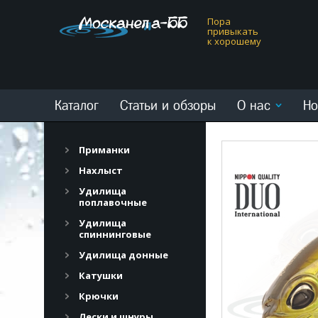
Пора
привыкать
к хорошему
Каталог
Статьи и обзоры
О нас
Но
Приманки
Нахлыст
Удилища
поплавочные
Удилища
спиннинговые
Удилища донные
Катушки
Крючки
Лески и шнуры