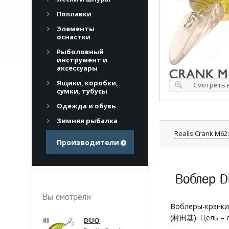
Поплавки
Элементы
оснастки
Рыболовный
инструмент и
аксессуары
Ящики, коробки,
Смотреть в
сумки, тубусы
Одежда и обувь
Зимняя рыбалка
Realis Crank M62
Производители
Воблер D
Вы смотрели
Воблеры-крэнк
(村田基). Цель – 
DUO