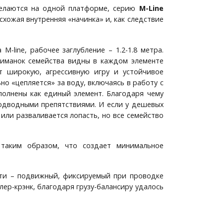
делаются на одной платформе, серию
M-Line
хожая внутренняя «начинка» и, как следствие
-line, рабочее заглубление – 1.2-1.8 метра.
приманок семейства видны в каждом элементе
т широкую, агрессивную игру и устойчивое
о «цепляется» за воду, включаясь в работу с
полнены как единый элемент. Благодаря чему
подводными препятствиями. И если у дешевых
или разваливается лопасть, но все семейство
 таким образом, что создает минимальное
ти – подвижный, фиксируемый при проводке
лер-крэнк, благодаря грузу-балансиру удалось