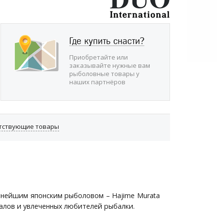
Где купить снасти?
Приобретайте или
заказывайте нужные вам
рыболовные товары у
наших партнёров
утствующие товары
тнейшим японским рыболовом – Hajime Murata
алов и увлеченных любителей рыбалки.