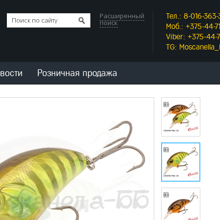
Расширенный
Тел.: 8-016-363-
поиск
Моб.: +375-44-71
Viber: +375-44-7
TG: Moscanella
вости
Розничная продажа