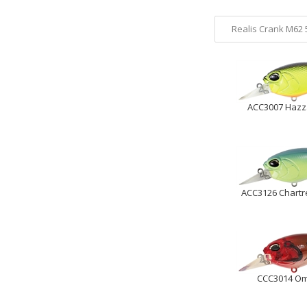
Realis Crank M62 
ACC3007 Hazz
ACC3126 Chartr
CCC3014 Om