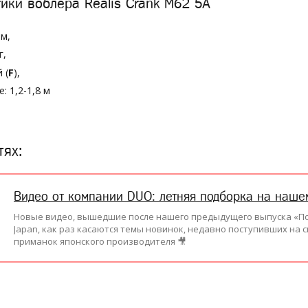
ики воблера Realis Crank M62 5A
мм,
г,
 (
F
),
: 1,2-1,8 м
тях:
Видео от компании DUO: летняя подборка на наше
Новые видео, вышедшие после нашего предыдущего выпуска «Подб
Japan, как раз касаются темы новинок, недавно поступивших на 
приманок японского производителя 🎥