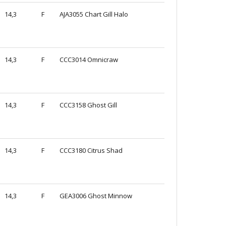
14,3
F
AJA3055 Chart Gill Halo
14,3
F
CCC3014 Omnicraw
14,3
F
CCC3158 Ghost Gill
14,3
F
CCC3180 Citrus Shad
14,3
F
GEA3006 Ghost Minnow