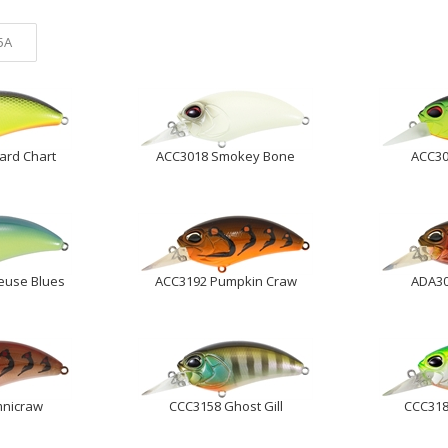
5A
ard Chart
ACC3018 Smokey Bone
ACC30
euse Blues
ACC3192 Pumpkin Craw
ADA305
nicraw
CCC3158 Ghost Gill
CCC318