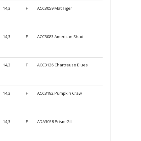
14,3
F
ACC3059 Mat Tiger
14,3
F
ACC3083 American Shad
14,3
F
ACC3126 Chartreuse Blues
14,3
F
ACC3192 Pumpkin Craw
14,3
F
ADA3058 Prism Gill