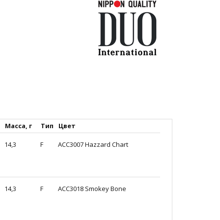
Масса, г
Тип
Цвет
14,3
F
ACC3007 Hazzard Chart
14,3
F
ACC3018 Smokey Bone