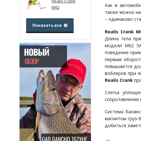
Realis Crank
Как в автомоб
M62
также можно на
– одинаково ст
Показать все
Realis Crank M
Длина тела при
модели М62 5А
поведение прим
первым оборото
повышается дол
воблеров при л
Realis Crank
про
Слегка уплоще
сопротивление 
Система балан
магнитом груз-б
добиться замет