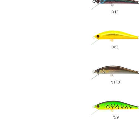
D13
D63
N110
P59