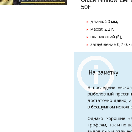
Grace Minnow Elen
50F
длина: 50 мм,
масса: 2,2 г,
плавающий (
F
),
заглубление 0,2-0,7
На заметку
В последние неско
рыболовный прессин
достаточно давно, и
в бесшумном исполн
Однако хорошие «л
трофеям, так и по 
видов рыб и отлично