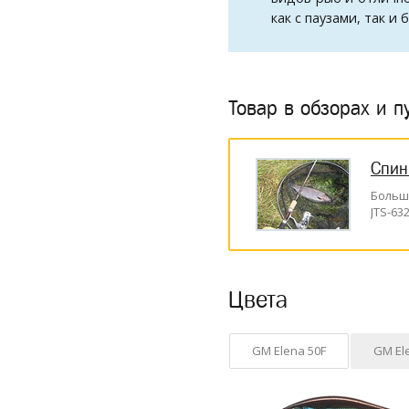
как с паузами, так и б
Товар в обзорах и п
Спин
Больши
JTS-63
Цвета
GM Elena 50F
GM El