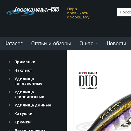
Пора
привыкать
к хорошему
Каталог
Статьи и обзоры
О нас
Новости
Приманки
Нахлыст
Удилища
поплавочные
Удилища
спиннинговые
Удилища донные
Катушки
Крючки
Лески и шнуры