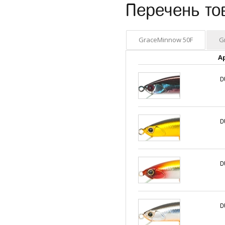
Перечень то
GraceMinnow 50F
G
А
D
D
D
D