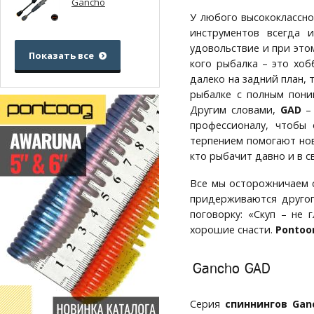
Gancho
У любого высококлассно
инструментов всегда 
удовольствие и при это
Показать все
кого рыбалка – это хоб
далеко на задний план,
рыбалке с полным пони
Другим словами,
GAD
– 
профессионалу, чтобы 
терпением помогают нов
кто рыбачит давно и в с
Все мы осторожничаем 
придерживаются другог
поговорку: «Скуп – не 
хорошие снасти.
Pontoo
Gancho GAD
Серия
спиннингов Gan