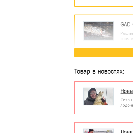
GAD 
Решил 
сначал
Товар в новостях:
Новы
Сезон 
лодоч
Ловл