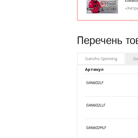
«Хитр
Перечень то
Gancho Spinning
Ga
Артикул
GAN602LF
GAN602LLF
GAN602MLF