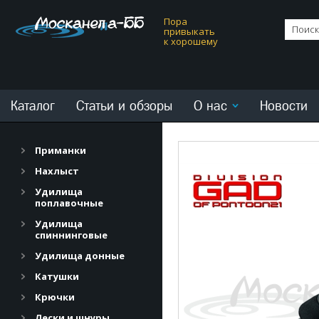
Пора
привыкать
к хорошему
Каталог
Статьи и обзоры
О нас
Новости
Приманки
Нахлыст
Удилища
поплавочные
Удилища
спиннинговые
Удилища донные
Катушки
Крючки
Лески и шнуры