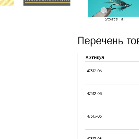
Stoat's Tail
Перечень то
Артикул
47312-06
47312-08
47313-06
47313-08