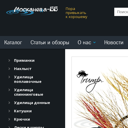
Пора
привыкать
к хорошему
Каталог
Статьи и обзоры
О нас
Новости
Приманки
Нахлыст
Удилища
поплавочные
Удилища
спиннинговые
Удилища донные
Катушки
Крючки
Лески и шнуры