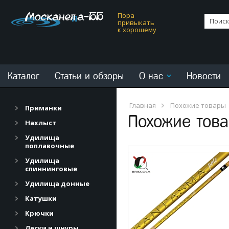
Пора
привыкать
к хорошему
Каталог
Статьи и обзоры
О нас
Новости
Главная
Похожие товары
Приманки
Похожие тов
Нахлыст
Удилища
поплавочные
Удилища
спиннинговые
Удилища донные
Катушки
Крючки
Лески и шнуры