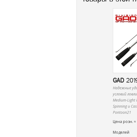
GAD
2019
Надежные уд
условий ловл
Medium-Light
Spinning и Cast
Pontoon21
Цена розн. ≈
Моделей