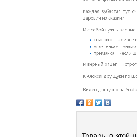
Каждая зубастая тут с
царевич из сказки?
И с собой нужны верные 
спиннинг – «живее 
«плетёнка» – «намо
приманка – «если щ
И верный отцеп – «строг
К Александру щуки по ше
Видео доступно на Youtu
Товары в этой н