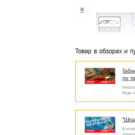
Товар в обзорах и п
Табл
по т
Неско
Ведь 
"Шпа
В это
тонко