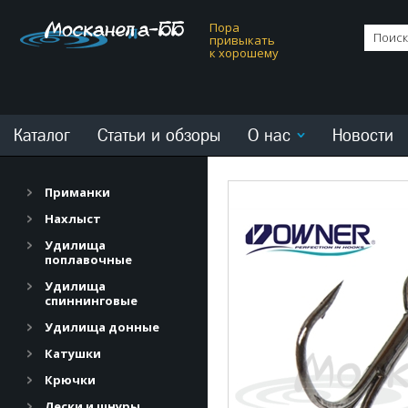
Пора
привыкать
к хорошему
Каталог
Статьи и обзоры
О нас
Новости
Приманки
Нахлыст
Удилища
поплавочные
Удилища
спиннинговые
Удилища донные
Катушки
Крючки
Лески и шнуры