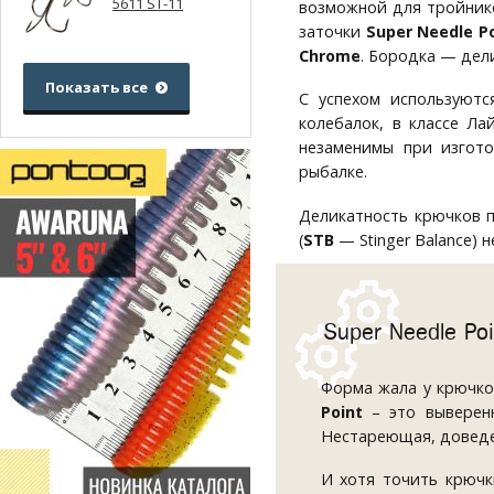
5611 ST-11
возможной для тройник
заточки
Super Needle P
Chrome
. Бородка — дел
Показать все
C успехом используют
колебалок, в классе Л
незаменимы при изгото
рыбалке.
Деликатность крючков п
(
STB
— Stinger Balance) 
Super Needle Poi
Форма жала у крючко
Point
– это выверенн
Нестареющая, доведе
И хотя точить крюч