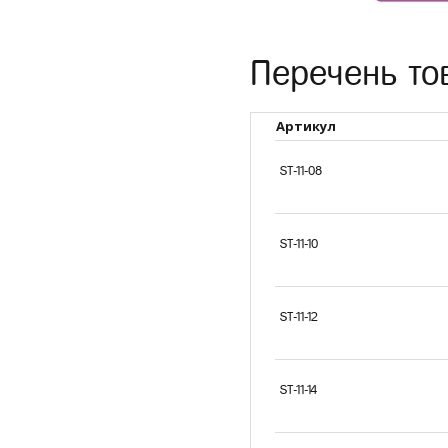
Перечень то
Артикул
ST-11-08
ST-11-10
ST-11-12
Компания OWN
подобрать опт
типам естест
ST-11-14
покрытия: