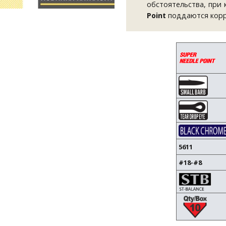
обстоятельства, при 
Point
поддаются корре
5611
#18-#8