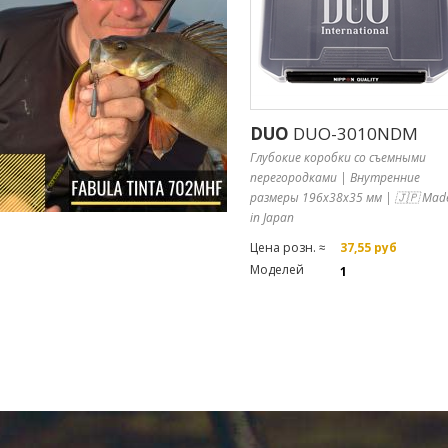
DUO
DUO-3010NDM
Глубокие коробки со съемными
перегородками | Внутренние
размеры 196x38x35 мм | 🇯🇵 Mad
in Japan
Цена розн. ≈
37,55 руб
Моделей
1