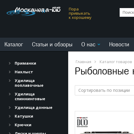
Пора
привыкать
к хорошему
Каталог
Статьи и обзоры
О нас
Новости
Главная
Каталог товаров
Приманки
Рыболовные 
Нахлыст
Удилища
поплавочные
Сортировать по позиции
Удилища
спиннинговые
Удилища донные
Катушки
Крючки
Лески и шнуры