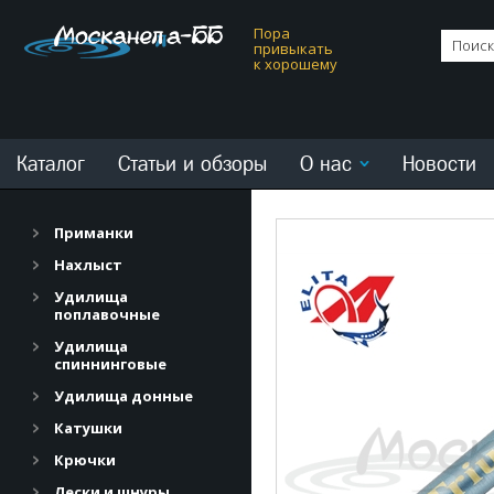
Пора
привыкать
к хорошему
Каталог
Статьи и обзоры
О нас
Новости
Приманки
Нахлыст
Удилища
поплавочные
Удилища
спиннинговые
Удилища донные
Катушки
Крючки
Лески и шнуры